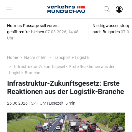
Hormus-Passage soll vorerst
Niedrigwasser stoppt
gebührenfrei bleiben
07.08.2026, 14:48
nach Bulgarien
07.08
Uhr
Home
Nachrichten
Transport + Logistik
Infrastruktur-Zukunftsgesetz: Erste Reaktionen aus der
Logistik-Branche
Infrastruktur-Zukunftsgesetz: Erste
Reaktionen aus der Logistik-Branche
26.06.2026 15:41 Uhr | Lesezeit: 5 min