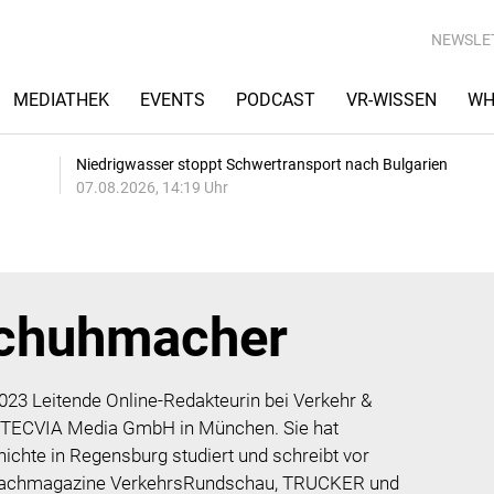
NEWSLE
MEDIATHEK
EVENTS
PODCAST
VR-WISSEN
WH
Niedrigwasser stoppt Schwertransport nach Bulgarien
07.08.2026, 14:19 Uhr
Schuhmacher
023 Leitende Online-Redakteurin bei Verkehr &
der TECVIA Media GmbH in München. Sie hat
ichte in Regensburg studiert und schreibt vor
r Fachmagazine VerkehrsRundschau, TRUCKER und