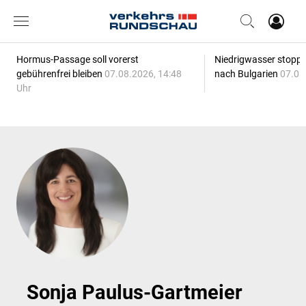
Hormus-Passage soll vorerst
Niedrigwasser stoppt
gebührenfrei bleiben
07.08.2026, 14:48
nach Bulgarien
07.08
Uhr
Sonja Paulus-Gartmeier