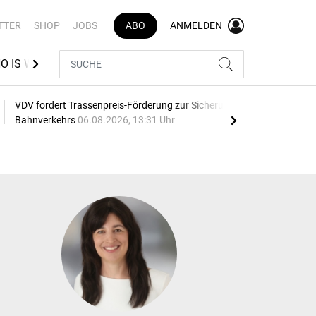
TTER
SHOP
JOBS
ABO
ANMELDEN
O IS WHO LOGISTIK
VR INDEX
BEST AZUBI
VDV fordert Trassenpreis-Förderung zur Sicherung des
Auto
Bahnverkehrs
06.08.2026, 13:31 Uhr
Web