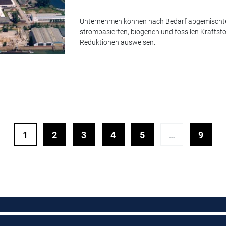
Unternehmen können nach Bedarf abgemischte 
strombasierten, biogenen und fossilen Kraftstof
Reduktionen ausweisen.
1
2
3
4
5
…
9