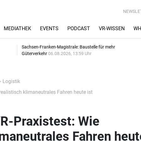
NEWSLE
MEDIATHEK
EVENTS
PODCAST
VR-WISSEN
WH
Sachsen-Franken-Magistrale: Baustelle für mehr
Güterverkehr
06.08.2026, 13:59 Uhr
+ Logistik
ealistisch klimaneutrales Fahren heute ist
R-Praxistest: Wie
limaneutrales Fahren heut