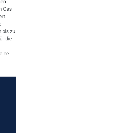
nen
n Gas-
ert
e
 bis zu
ür die
 eine