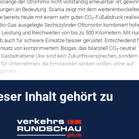
 Solange der Strommix nicht vollständig erneuerbar ist, gewin
sungen an Bedeutung. Scania zeigt mit dem weiterentwickelte
 bereits heute mit einem sehr guten CO₂-Fußabdruck realisi
Bio-Gas ausgelegte Sechszylinder-Ottomotor kombiniert hoh
e Leistung und Reichweiten von bis zu 500 Kilometern. Mit nun
eb auch für schwere Einsätze besser gerüstet. Entscheidend f
Einsatz von komprimiertem Biogas, das bilanziell CO₂-neutral
t: Gasbetriebene Lkw sind kein Zukunftsversprechen, sondern
n für Unternehmen, die Emissionen senken wollen, ohne auf
rzichten.
eser Inhalt gehört zu