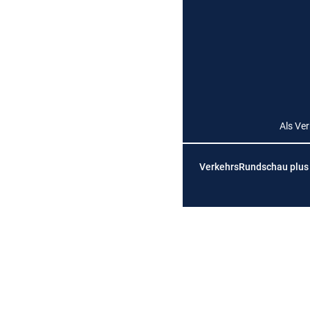
Als Ve
VerkehrsRundschau plus is