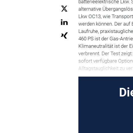
batterieelektrische Lkw.
alternative Übergangslö
Lkw OC13, wie Transporte
werden können. Der auf 
Laufruhe, praxistauglich
460 PS ist der Gas-Antri
Klimaneutralität ist der 
verbrennt. Der Test zeig
sofort verfügbare Optio
Alltagstauglichkeit zu ve
Di