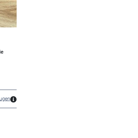
ie
zugen