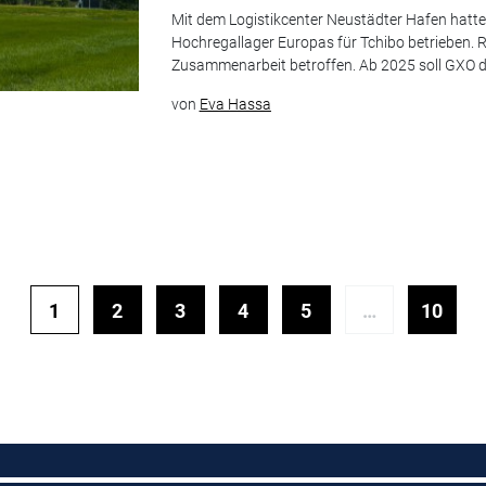
Mit dem Logistikcenter Neustädter Hafen hatte
Hochregallager Europas für Tchibo betrieben. 
Zusammenarbeit betroffen. Ab 2025 soll GXO 
von
Eva Hassa
1
2
3
4
5
…
10