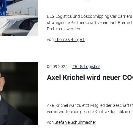
BLG Logistics und Cosco Shipping Car Carriers
strategische Partnerschaft vereinbart. Bremerh
Drehkreuz werden.
von
Thomas Burgert
06.09.2024
#BLG Logistics
Axel Krichel wird neuer C
Axel Krichel war zuletzt Mitglied der Geschäft
verantwortete die gesmte Kontraktlogistik in 
von
Stefanie Schuhmacher