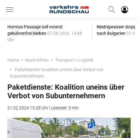
Hormus-Passage soll vorerst
Niedrigwasser stoppt
gebührenfrei bleiben
07.08.2026, 14:48
nach Bulgarien
07.08
Uhr
Home
Nachrichten
Transport + Logistik
Paketdienste: Koalition uneins über Verbot von
Subunternehmern
Paketdienste: Koalition uneins über
Verbot von Subunternehmern
21.02.2024 15:28 Uhr | Lesezeit: 3 min