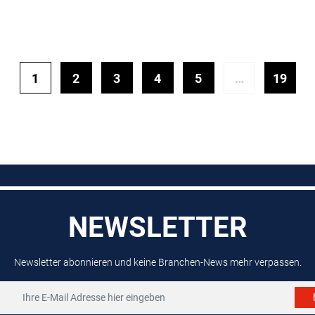
1
2
3
4
5
…
19
NEWSLETTER
Newsletter abonnieren und keine Branchen-News mehr verpassen.