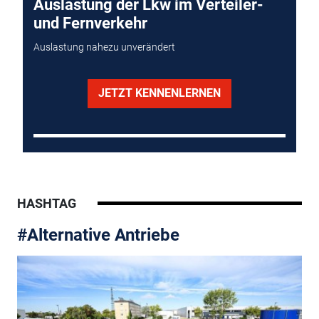
Auslastung der Lkw im Verteiler-
und Fernverkehr
Auslastung nahezu unverändert
JETZT KENNENLERNEN
HASHTAG
#Alternative Antriebe