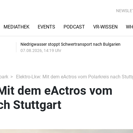
NEWSLE
MEDIATHEK
EVENTS
PODCAST
VR-WISSEN
WH
Niedrigwasser stoppt Schwertransport nach Bulgarien
07.08.2026, 14:19 Uhr
park
Elektro-Lkw: Mit dem eActros vom Polarkreis nach Stutt
 Mit dem eActros vom
ch Stuttgart