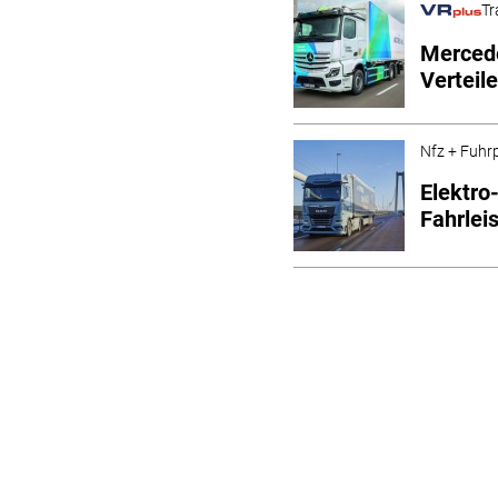
Tr
Mercede
Verteil
Nfz + Fuhr
Elektro
Fahrlei