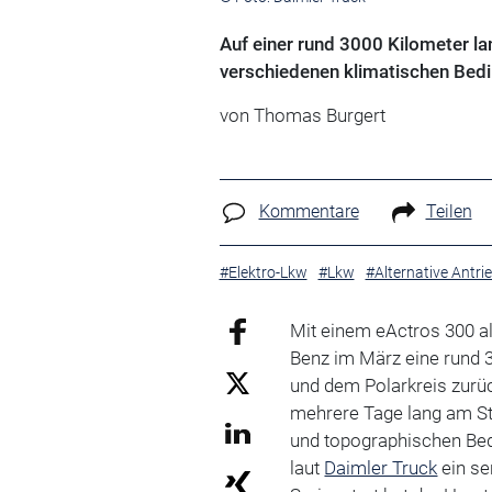
Auf einer rund 3000 Kilometer l
verschiedenen klimatischen Bed
von Thomas Burgert
Kommentare
Teilen
#Elektro-Lkw
#Lkw
#Alternative Antri
Mit einem eActros 300 a
Benz im März eine rund 3
und dem Polarkreis zurüc
mehrere Tage lang am St
und topographischen Bed
laut
Daimler Truck
ein se