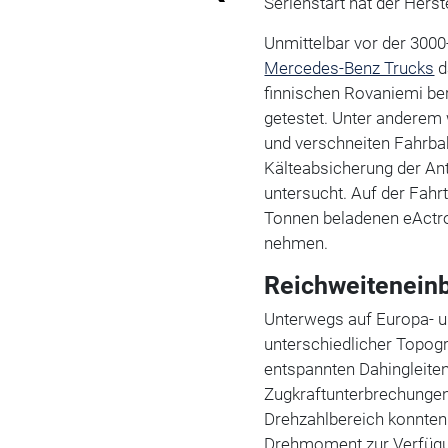
Serienstart hat der Herst
Unmittelbar vor der 3000
Mercedes-Benz Trucks
d
finnischen Rovaniemi be
getestet. Unter anderem
und verschneiten Fahrba
Kälteabsicherung der A
untersucht. Auf der Fahrt
Tonnen beladenen eActro
nehmen.
Reichweiteneinb
Unterwegs auf Europa- 
unterschiedlicher Topogr
entspannten Dahingleite
Zugkraftunterbrechungen
Drehzahlbereich konnten
Drehmoment zur Verfügun