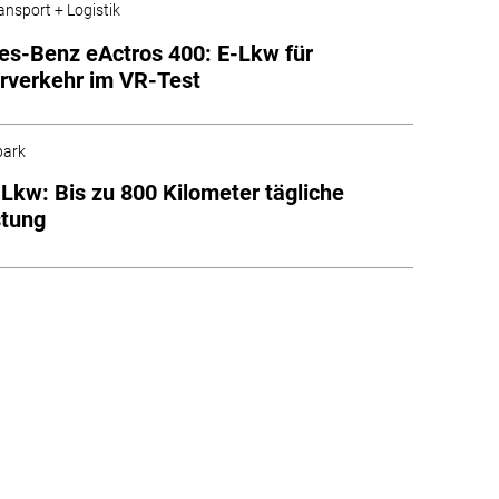
ansport + Logistik
s-Benz eActros 400: E-Lkw für
erverkehr im VR-Test
park
-Lkw: Bis zu 800 Kilometer tägliche
stung