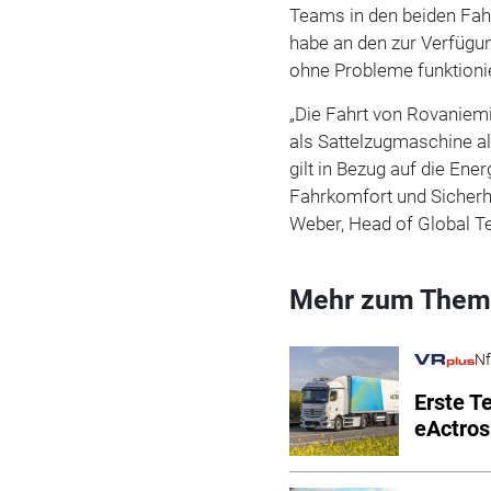
Teams in den beiden Fah
habe an den zur Verfügu
ohne Probleme funktionie
„Die Fahrt von Rovaniemi
als Sattelzugmaschine a
gilt in Bezug auf die En
Fahrkomfort und Sicherhe
Weber, Head of Global T
Mehr zum Them
Nf
Erste T
eActros