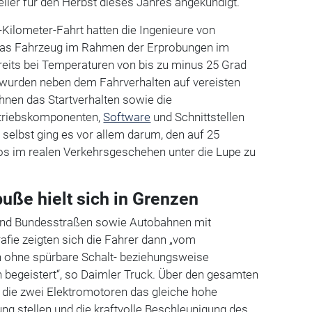
eller für den Herbst dieses Jahres angekündigt.
-Kilometer-Fahrt hatten die Ingenieure von
as Fahrzeug im Rahmen der Erprobungen im
reits bei Temperaturen von bis zu minus 25 Grad
 wurden neben dem Fahrverhalten auf vereisten
hnen das Startverhalten sowie die
ntriebskomponenten,
Software
und Schnittstellen
 selbst ging es vor allem darum, den auf 25
s im realen Verkehrsgeschehen unter die Lupe zu
uße hielt sich in Grenzen
und Bundesstraßen sowie Autobahnen mit
afie zeigten sich die Fahrer dann „vom
n ohne spürbare Schalt- beziehungsweise
 begeistert“, so Daimler Truck. Über den gesamten
 die zwei Elektromotoren das gleiche hohe
g stellen und die kraftvolle Beschleunigung des