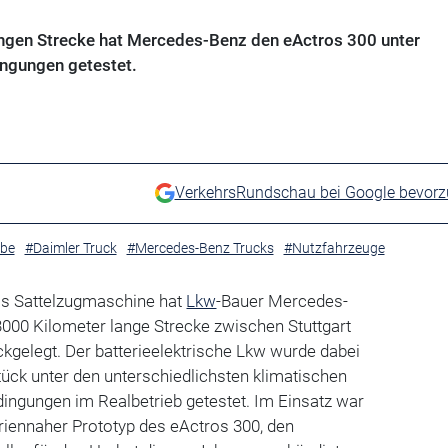
angen Strecke hat Mercedes-Benz den eActros 300 unter
ingungen getestet.
VerkehrsRundschau bei Google bevor
ebe
#Daimler Truck
#Mercedes-Benz Trucks
#Nutzfahrzeuge
ls Sattelzugmaschine hat
Lkw
-Bauer Mercedes-
000 Kilometer lange Strecke zwischen Stuttgart
kgelegt. Der batterieelektrische Lkw wurde dabei
ück unter den unterschiedlichsten klimatischen
ingungen im Realbetrieb getestet. Im Einsatz war
riennaher Prototyp des eActros 300, den