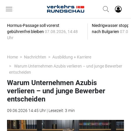
Hormus-Passage soll vorerst
Niedrigwasser stoppt
gebührenfrei bleiben
07.08.2026, 14:48
nach Bulgarien
07.08
Uhr
Home
Nachrichten
Ausbildung + Karriere
Warum Unternehmen Azubis verlieren – und junge Bewerber
entscheiden
Warum Unternehmen Azubis
verlieren – und junge Bewerber
entscheiden
09.06.2026 14:45 Uhr | Lesezeit: 3 min