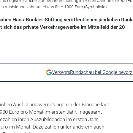
nd Logistikbranche laut der Untersuchung im ersten Jahr um die 900 Eu
tten Ausbildungsjahr auf etwas über 1000 Euro (Symbolbild)
ahen Hans-Böckler-Stiftung veröffentlichen jährlichen Rank
 sich das private Verkehrsgewerbe im Mittelfeld der 20
VerkehrsRundschau bei Google bevor
aglichen Ausbildungsvergütungen in der Branche laut
 900 Euro pro Monat im ersten Jahr. Insgesamt
bezahlen ihren Auszubildenden im ersten Jahr
Euro im Monat. Dazu zählen unter anderem auch