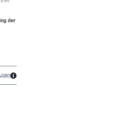
ro im
ing der
zugen