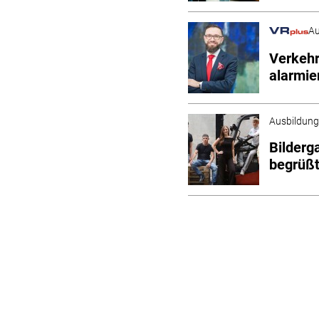
Au
Verkehr
alarmie
Ausbildung
Bilderg
begrüß