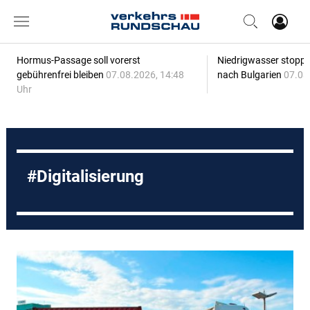
Hormus-Passage soll vorerst
Niedrigwasser stoppt
gebührenfrei bleiben
07.08.2026, 14:48
nach Bulgarien
07.08
Uhr
Digitalisierung