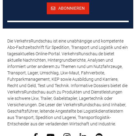
ABONNIEREN
Die VerkehrsRundschau ist eine unabhängige und kompetente
Abo-Fachzeitschrift für Spedition, Transport und Logistik und ein
tagesaktuelles Online-Portal. VerkehrsRunschau.de bietet
aktuelle Nachrichten, Hintergrundberichte, Analysen und
informiert unter anderem zu Themen rund um Nutzfahrzeuge,
Transport, Lager, Umschlag, Lkw-Maut, Fahrverbote,
Fuhrparkmanagement, KEP sowie Ausbildung und Karriere,
Recht und Geld, Test und Technik. Informative Dossiers bietet die
VerkehrsRundschau auch zu Produkten und Dienstleistungen
wie schwere Lkw, Trailer, Gabelstapler, Lagertechnik oder
Versicherungen. Die Leser der VerkehrsRundschau sind Inhaber,
Geschäftsführer, leitende Angestellte bei Logistikdienstleistern
aus Transport, Spedition und Lagerei, Transportlogistik-
Entscheider aus der verladenden Wirtschaft und Industrie.