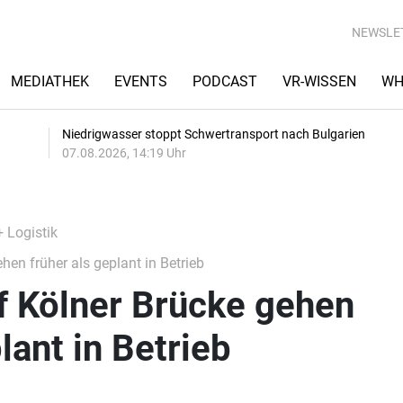
NEWSLE
MEDIATHEK
EVENTS
PODCAST
VR-WISSEN
WH
Niedrigwasser stoppt Schwertransport nach Bulgarien
07.08.2026, 14:19 Uhr
+ Logistik
en früher als geplant in Betrieb
f Kölner Brücke gehen
lant in Betrieb