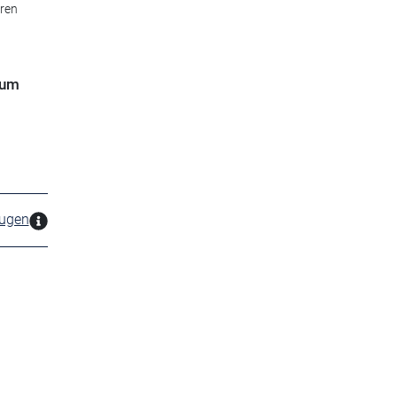
hren
 um
zugen