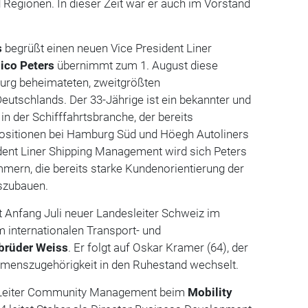
Regionen. In dieser Zeit war er auch im Vorstand
s
begrüßt einen neuen Vice President Liner
ico Peters
übernimmt zum 1. August diese
burg beheimateten, zweitgrößten
Deutschlands. Der 33-Jährige ist ein bekannter und
in der Schifffahrtsbranche, der bereits
ositionen bei Hamburg Süd und Höegh Autoliners
ident Liner Shipping Management wird sich Peters
ern, die bereits starke Kundenorientierung der
szubauen.
it Anfang Juli neuer Landesleiter Schweiz im
 internationalen Transport- und
brüder Weiss
. Er folgt auf Oskar Kramer (64), der
menszugehörigkeit in den Ruhestand wechselt.
r Leiter Community Management beim
Mobility