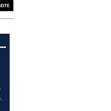
EITE
p
...