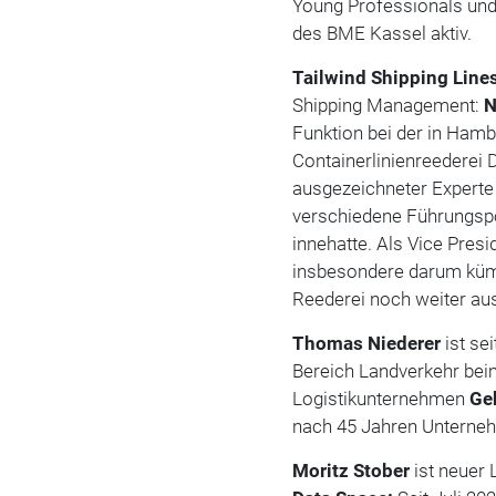
Young Professionals und 
des BME Kassel aktiv.
Tailwind Shipping Line
Shipping Management:
N
Funktion bei der in Ham
Containerlinienreederei 
ausgezeichneter Experte 
verschiedene Führungsp
innehatte. Als Vice Pres
insbesondere darum kümm
Reederei noch weiter au
Thomas Niederer
ist se
Bereich Landverkehr beim
Logistikunternehmen
Ge
nach 45 Jahren Unterneh
Moritz Stober
ist neue