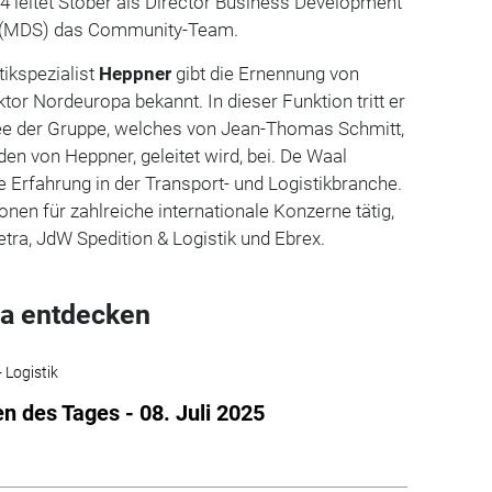
24 leitet Stober als Director Business Development
e (MDS) das Community-Team.
tikspezialist
Heppner
gibt die Ernennung von
tor Nordeuropa bekannt. In dieser Funktion tritt er
e der Gruppe, welches von Jean-Thomas Schmitt,
n von Heppner, geleitet wird, bei. De Waal
e Erfahrung in der Transport- und Logistikbranche.
ionen für zahlreiche internationale Konzerne tätig,
tra, JdW Spedition & Logistik und Ebrex.
a entdecken
 Logistik
n des Tages - 08. Juli 2025