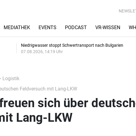
NEWSLE
MEDIATHEK
EVENTS
PODCAST
VR-WISSEN
WH
Niedrigwasser stoppt Schwertransport nach Bulgarien
07.08.2026, 14:19 Uhr
+ Logistik
deutschen Feldversuch mit Lang-LKW
freuen sich über deutsc
mit Lang-LKW