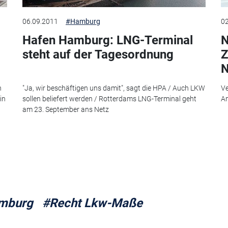
06.09.2011
#Hamburg
02
Hafen Hamburg: LNG-Terminal
N
steht auf der Tagesordnung
Z
N
n
"Ja, wir beschäftigen uns damit", sagt die HPA / Auch LKW
Ve
in
sollen beliefert werden / Rotterdams LNG-Terminal geht
Am
am 23. September ans Netz
mburg
#Recht Lkw-Maße