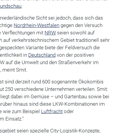
Rundschau
.
iederländische Sicht sei jedoch, dass sich das
ichtige
Nordrhein-Westfalen
gegen den Versuch
 Verflechtungen mit
NRW
seien sowohl auf
h auf verkehrstechnischem Gebiet traditionell sehr
gespeckten Variante biete der Feldversuch die
entlichkeit in
Deutschland
von der positiven
W auf die Umwelt und den Straßenverkehr im
, meint Smit.
bst sind derzeit rund 600 sogenannte Ökokombis
gut 250 verschiedene Unternehmen verteilen. Smit:
 liegt dabei im Gemüse – und Gartenbau sowie bei
arüber hinaus sind diese LKW-Kombinationen im
e wie zum Beispiel
Luftfracht
oder
m Einsatz."
ebiet seien spezielle City-Logistik-Konzepte,