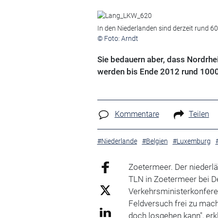
In den Niederlanden sind derzeit rund
© Foto: Arndt
Sie bedauern aber, dass Nordrhe
werden bis Ende 2012 rund 100
Kommentare
Teilen
#Niederlande
#Belgien
#Luxemburg
Zoetermeer. Der niederlä
TLN in Zoetermeer bei D
Verkehrsministerkonferen
Feldversuch frei zu mach
doch losgehen kann", er