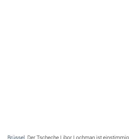
Brüssel
. Der Tscheche Libor Lochman ist einstimmig