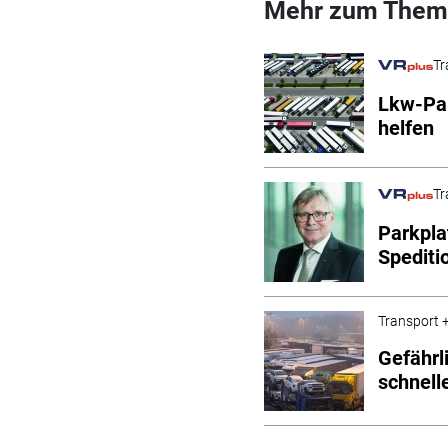
Mehr zum Them
Tr
Lkw-Par
helfen
Tr
Parkpla
Spediti
Transport +
Gefährl
schnell