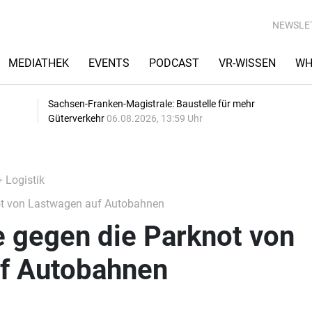
NEWSLE
MEDIATHEK
EVENTS
PODCAST
VR-WISSEN
WH
Sachsen-Franken-Magistrale: Baustelle für mehr
Güterverkehr
06.08.2026, 13:59 Uhr
+ Logistik
ot von Lastwagen auf Autobahnen
e gegen die Parknot von
f Autobahnen