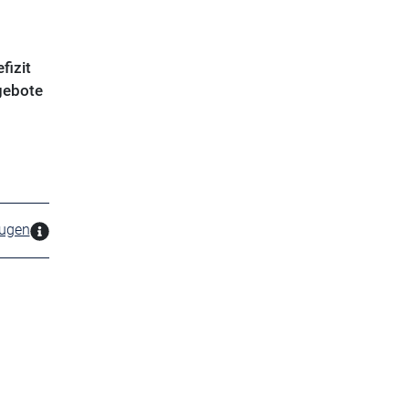
fizit
ngebote
zugen