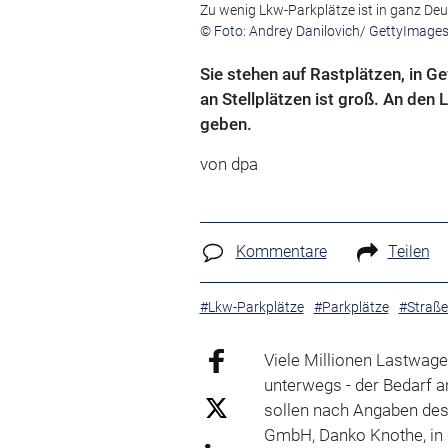
Zu wenig Lkw-Parkplätze ist in ganz Deu
© Foto: Andrey Danilovich/ GettyImage
Sie stehen auf Rastplätzen, in 
an Stellplätzen ist groß. An den
geben.
von
dpa
Kommentare
Teilen
#Lkw-Parkplätze
#Parkplätze
#Straße
Viele Millionen Lastwage
unterwegs - der Bedarf an
sollen nach Angaben des
GmbH, Danko Knothe, in 