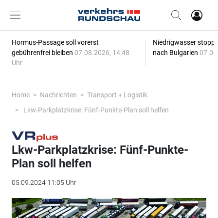
Hormus-Passage soll vorerst
Niedrigwasser stoppt
gebührenfrei bleiben
07.08.2026, 14:48
nach Bulgarien
07.08
Uhr
Home
Nachrichten
Transport + Logistik
Lkw-Parkplatzkrise: Fünf-Punkte-Plan soll helfen
Lkw-Parkplatzkrise: Fünf-Punkte-
Plan soll helfen
05.09.2024 11:05 Uhr