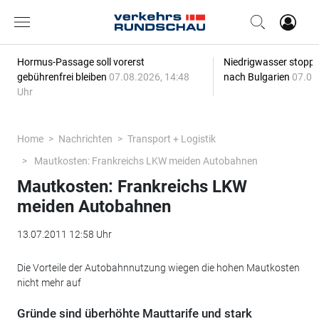
Hormus-Passage soll vorerst
Niedrigwasser stoppt
gebührenfrei bleiben
07.08.2026, 14:48
nach Bulgarien
07.08
Uhr
Home
Nachrichten
Transport + Logistik
Mautkosten: Frankreichs LKW meiden Autobahnen
Mautkosten: Frankreichs LKW
meiden Autobahnen
13.07.2011 12:58 Uhr
Die Vorteile der Autobahnnutzung wiegen die hohen Mautkosten
nicht mehr auf
Gründe sind überhöhte Mauttarife und stark