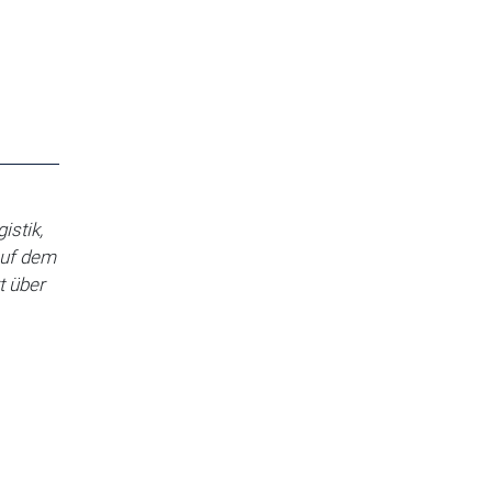
istik,
auf dem
t über