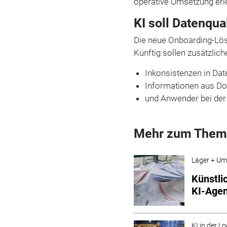
operative Umsetzung erl
KI soll Datenqua
Die neue Onboarding-Lösu
Künftig sollen zusätzlic
Inkonsistenzen in Da
Informationen aus Do
und Anwender bei der
Mehr zum Them
Lager + Um
Künstli
KI-Age
KI in der Lo