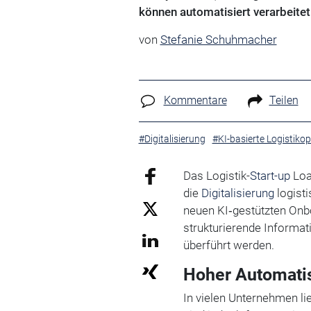
können automatisiert verarbeite
von
Stefanie Schuhmacher
Kommentare
Teilen
#Digitalisierung
#KI-basierte Logistiko
Das Logistik-
Start-up
Load
die
Digitalisierung
logist
neuen KI‑gestützten Onb
strukturierende Informat
überführt werden.
Hoher Automati
In vielen Unternehmen li