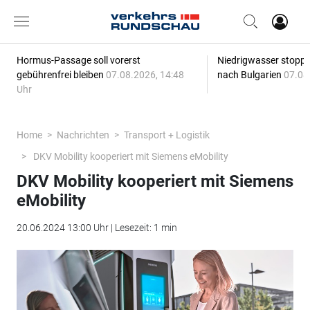
Hormus-Passage soll vorerst
Niedrigwasser stoppt
gebührenfrei bleiben
07.08.2026, 14:48
nach Bulgarien
07.08
Uhr
Home
Nachrichten
Transport + Logistik
DKV Mobility kooperiert mit Siemens eMobility
DKV Mobility kooperiert mit Siemens
eMobility
20.06.2024 13:00 Uhr | Lesezeit: 1 min