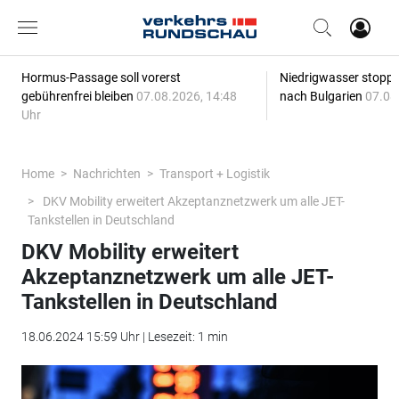
Hormus-Passage soll vorerst
Niedrigwasser stoppt
gebührenfrei bleiben
07.08.2026, 14:48
nach Bulgarien
07.08
Uhr
Home
Nachrichten
Transport + Logistik
DKV Mobility erweitert Akzeptanznetzwerk um alle JET-
Tankstellen in Deutschland
DKV Mobility erweitert
Akzeptanznetzwerk um alle JET-
Tankstellen in Deutschland
18.06.2024 15:59 Uhr | Lesezeit: 1 min