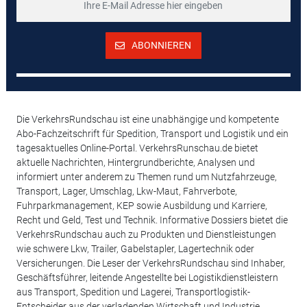
ABONNIEREN
Die VerkehrsRundschau ist eine unabhängige und kompetente
Abo-Fachzeitschrift für Spedition, Transport und Logistik und ein
tagesaktuelles Online-Portal. VerkehrsRunschau.de bietet
aktuelle Nachrichten, Hintergrundberichte, Analysen und
informiert unter anderem zu Themen rund um Nutzfahrzeuge,
Transport, Lager, Umschlag, Lkw-Maut, Fahrverbote,
Fuhrparkmanagement, KEP sowie Ausbildung und Karriere,
Recht und Geld, Test und Technik. Informative Dossiers bietet die
VerkehrsRundschau auch zu Produkten und Dienstleistungen
wie schwere Lkw, Trailer, Gabelstapler, Lagertechnik oder
Versicherungen. Die Leser der VerkehrsRundschau sind Inhaber,
Geschäftsführer, leitende Angestellte bei Logistikdienstleistern
aus Transport, Spedition und Lagerei, Transportlogistik-
Entscheider aus der verladenden Wirtschaft und Industrie.