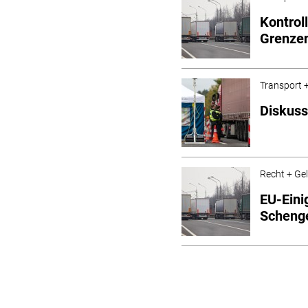
Kontrol
Grenze
Transport +
Diskuss
Recht + Ge
EU-Eini
Scheng