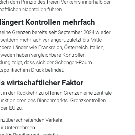
ich dem Prinzip des freien Verkehrs innerhalb der
aftlichen Nachteilen führen.
längert Kontrollen mehrfach
 seine Grenzen bereits seit September 2024 wieder.
itdem mehrfach verlängert, zuletzt bis Mitte
ere Länder wie Frankreich, Österreich, Italien,
hweden haben vergleichbare Kontrollen
klung zeigt, dass sich der Schengen-Raum
itspolitischem Druck befindet.
ls wirtschaftlicher Faktor
 in der Rückkehr zu offenen Grenzen eine zentrale
unktionieren des Binnenmarkts. Grenzkontrollen
 der EU zu:
nzüberschreitenden Verkehr
für Unternehmen
n für Pendler und Logistik