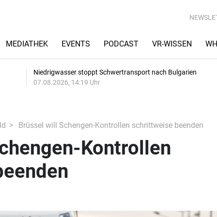
NEWSLE
MEDIATHEK
EVENTS
PODCAST
VR-WISSEN
WH
Niedrigwasser stoppt Schwertransport nach Bulgarien
07.08.2026, 14:19 Uhr
ld
Brüssel will Schengen-Kontrollen schrittweise beenden
Schengen-Kontrollen
 beenden