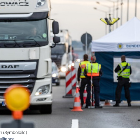
n (Symbolbild)
lliance