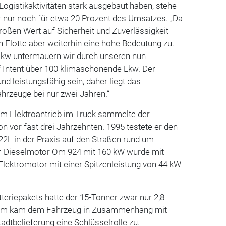
ogistikaktivitäten stark ausgebaut haben, stehe
r nur noch für etwa 20 Prozent des Umsatzes. „Da
oßen Wert auf Sicherheit und Zuverlässigkeit
 Flotte aber weiterhin eine hohe Bedeutung zu.
Lkw untermauern wir durch unseren nun
f Intent über 100 klimaschonende Lkw. Der
 leistungsfähig sein, daher liegt das
ahrzeuge bei nur zwei Jahren.“
em Elektroantrieb im Truck sammelte der
on vor fast drei Jahrzehnten. 1995 testete er den
2L in der Praxis auf den Straßen rund um
der-Dieselmotor Om 924 mit 160 kW wurde mit
lektromotor mit einer Spitzenleistung von 44 kW
eriepakets hatte der 15-Tonner zwar nur 2,8
dem kam dem Fahrzeug in Zusammenhang mit
dtbelieferung eine Schlüsselrolle zu.