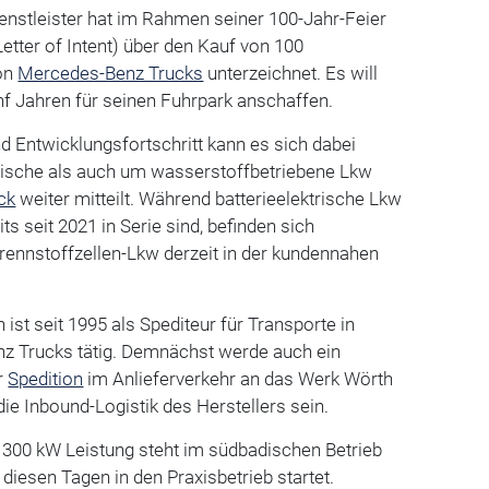
ienstleister hat im Rahmen seiner 100-Jahr-Feier
etter of Intent) über den Kauf von 100
on
Mercedes-Benz Trucks
unterzeichnet. Es will
nf Jahren für seinen Fuhrpark anschaffen.
 Entwicklungsfortschritt kann es sich dabei
rische als auch um wasserstoffbetriebene Lkw
ck
weiter mitteilt. Während batterieelektrische Lkw
s seit 2021 in Serie sind, befinden sich
rennstoffzellen-Lkw derzeit in der kundennahen
ist seit 1995 als Spediteur für Transporte in
z Trucks tätig. Demnächst werde auch ein
r
Spedition
im Anlieferverkehr an das Werk Wörth
die Inbound-Logistik des Herstellers sein.
 300 kW Leistung steht im südbadischen Betrieb
 diesen Tagen in den Praxisbetrieb startet.