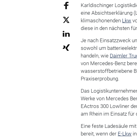
Karldischinger Logistikd
eine Absichtserklärung (L
klimaschonenden
Lkw
v
diese in den nächsten fü
Je nach Einsatzzweck und
sowohl um batterieelekt
handeln, wie
Daimler Tru
von Mercedes-Benz bereit
wasserstoffbetriebene B
Praxiserprobung.
Das Logistikunternehmen 
Werke von Mercedes Ben
EActros 300 Lowliner de
am Rhein im Einsatz für 
Eine feste Ladesäule mit
bereit, wenn der
E-Lkw
in