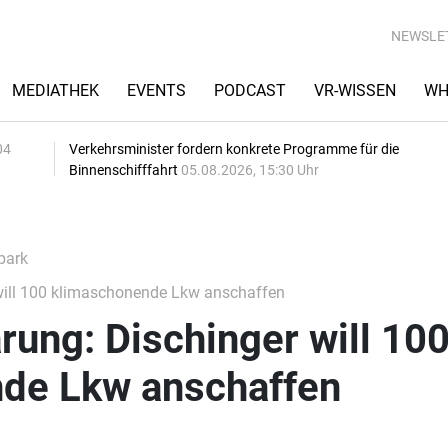
NEWSLE
MEDIATHEK
EVENTS
PODCAST
VR-WISSEN
WH
04
Verkehrsminister fordern konkrete Programme für die
Binnenschifffahrt
05.08.2026, 15:30 Uhr
park
will 100 klimaschonende Lkw anschaffen
rung: Dischinger will 10
de Lkw anschaffen