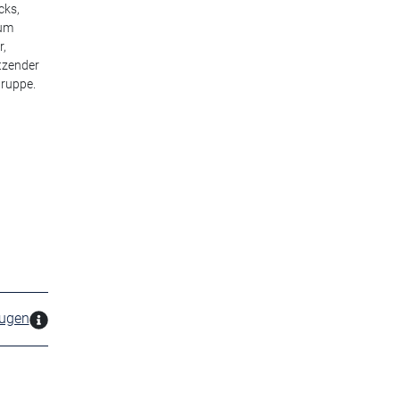
cks,
aum
r,
tzender
ruppe.
zugen