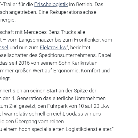
-Trailer für die
Frischelogistik
im Betrieb. Das
isch angetrieben. Eine Rekuperationsachse
nergie.
rschaft mit Mercedes-Benz Trucks alle
t – vom Langschnauzer bis zum Frontlenker, vom
esel
und nun zum
Elektro-Lkw
“, berichtet
Gesellschafter des Speditionsunternehmens. Dabei
das seit 2016 von seinem Sohn Karlkristian
d, immer großen Wert auf Ergonomie, Komfort und
elegt.
nnert sich an seinen Start an der Spitze der
in der 4. Generation das elterliche Unternehmen
zum Ziel gesetzt, den Fuhrpark von 10 auf 20 Lkw
l war relativ schnell erreicht, sodass wir uns
 wie den Übergang vom reinen
einem hoch spezialisierten Logistikdienstleister.“