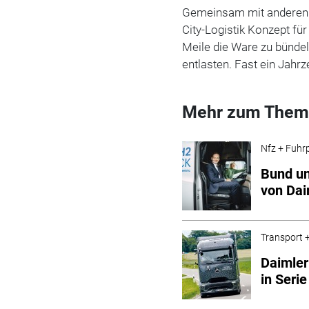
Gemeinsam mit anderen 
City-Logistik Konzept fü
Meile die Ware zu bünde
entlasten. Fast ein Jahr
Mehr zum Them
Nfz + Fuhr
Bund un
von Dai
Transport +
Daimler
in Serie