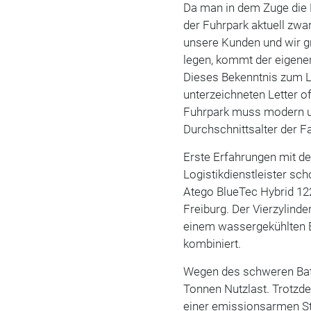
Da man in dem Zuge die L
der Fuhrpark aktuell zwa
unsere Kunden und wir gr
legen, kommt der eigenen
Dieses Bekenntnis zum 
unterzeichneten Letter o
Fuhrpark muss modern und
Durchschnittsalter der F
Erste Erfahrungen mit d
Logistikdienstleister sch
Atego BlueTec Hybrid 122
Freiburg. Der Vierzylin
einem wassergekühlten E
kombiniert.
Wegen des schweren Batt
Tonnen Nutzlast. Trotz
einer emissionsarmen Sta