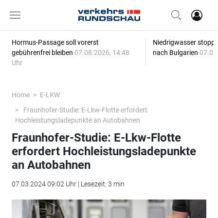
Hormus-Passage soll vorerst
Niedrigwasser stoppt
gebührenfrei bleiben
07.08.2026, 14:48
nach Bulgarien
07.08
Uhr
Home
E-LKW
Fraunhofer-Studie: E-Lkw-Flotte erfordert
Hochleistungsladepunkte an Autobahnen
Fraunhofer-Studie: E-Lkw-Flotte
erfordert Hochleistungsladepunkte
an Autobahnen
07.03.2024 09:02 Uhr | Lesezeit: 3 min