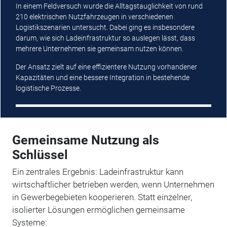
In einem Feldversuch wurde die Alltagstauglichkeit von rund
210 elektrischen Nutzfahrzeugen in verschiedenen
Logistikszenarien untersucht. Dabei ging es insbesondere
darum, wie sich Ladeinfrastruktur so auslegen lässt, dass
mehrere Unternehmen sie gemeinsam nutzen können.
Der Ansatz zielt auf eine effizientere Nutzung vorhandener
Kapazitäten und eine bessere Integration in bestehende
logistische Prozesse.
Gemeinsame Nutzung als
Schlüssel
Ein zentrales Ergebnis: Ladeinfrastruktur kann
wirtschaftlicher betrieben werden, wenn Unternehmen
in Gewerbegebieten kooperieren. Statt einzelner,
isolierter Lösungen ermöglichen gemeinsame
Systeme: