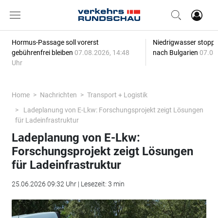
Hormus-Passage soll vorerst
Niedrigwasser stoppt
gebührenfrei bleiben
07.08.2026, 14:48
nach Bulgarien
07.08
Uhr
Home
Nachrichten
Transport + Logistik
Ladeplanung von E-Lkw: Forschungsprojekt zeigt Lösungen
für Ladeinfrastruktur
Ladeplanung von E-Lkw:
Forschungsprojekt zeigt Lösungen
für Ladeinfrastruktur
25.06.2026 09:32 Uhr | Lesezeit: 3 min