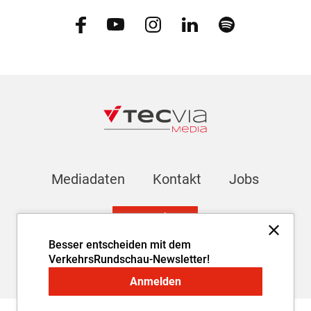
Mediadaten
Kontakt
Jobs
Newsletter
Besser entscheiden mit dem
VerkehrsRundschau-Newsletter!
Impressum
AGB
Datenschutz
Cookie-Einstellungen
Anmelden