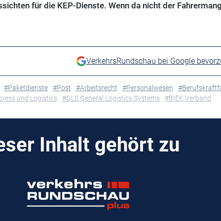
ssichten für die KEP-Dienste. Wenn da nicht der Fahrermang
VerkehrsRundschau bei Google bevor
#Paketdienste
#Post
#Arbeitsrecht
#Personalwesen
#Berufskraftf
ress und Logistics
#GLS General Logistics Systems
#BIEK Verband
eser Inhalt gehört zu