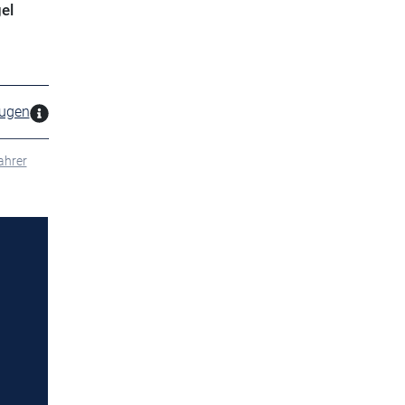
el
zugen
ahrer