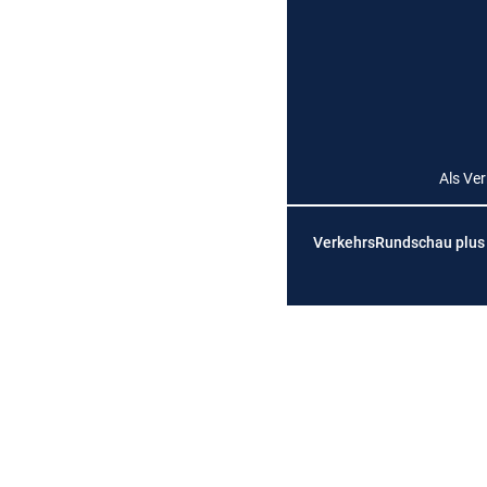
Als Ve
VerkehrsRundschau plus is