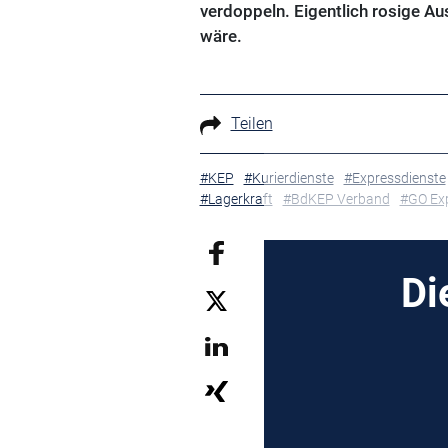
verdoppeln. Eigentlich rosige Au
wäre.
Teilen
#KEP
#Kurierdienste
#Expressdienste
#Lagerkraft
#BdKEP Verband
#GO Exp
Di