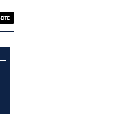
EITE
e