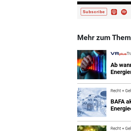
Mehr zum Them
Tr
Ab wann 
Energi
Recht + Ge
BAFA ak
Energie
Recht + Ge