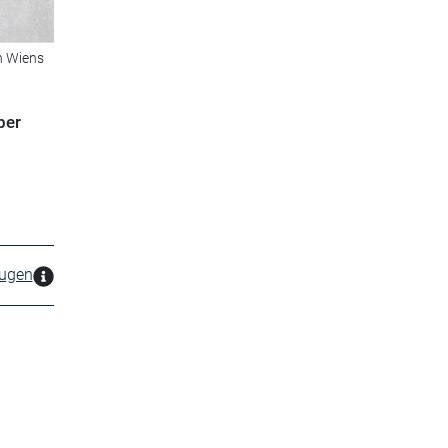
n Wiens
ber
zugen