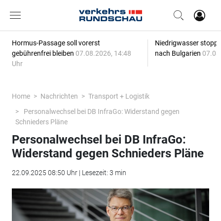
Hormus-Passage soll vorerst
Niedrigwasser stoppt
gebührenfrei bleiben
07.08.2026, 14:48
nach Bulgarien
07.08
Uhr
Home
Nachrichten
Transport + Logistik
Personalwechsel bei DB InfraGo: Widerstand gegen
Schnieders Pläne
Personalwechsel bei DB InfraGo:
Widerstand gegen Schnieders Pläne
22.09.2025 08:50 Uhr | Lesezeit: 3 min