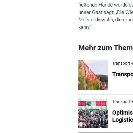
helfende Hände würde das
unser Gast sagt: „Die Wie
Meisterdisziplin, die m
kann.“
Mehr zum Them
Transport +
Transpo
Transport +
Optimis
Logisti