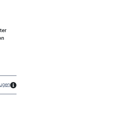
ter
on
zugen