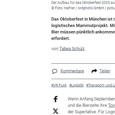
Der Aufbau für das Oktoberfest 2025 auf
© Foto: Hafner / ordphoto GmbH / pictur
Das Oktoberfest in München ist n
logistisches Mammutprojekt. Mil
Bier müssen pünktlich ankommen 
erfordert.
von
Tabea Schulz
Kommentare
Teilen
#VR Funk
#Logistik
#Transport- und L
Wenn Anfang September d
und die Bierzelte ihre
Tor
der Superlative. Für Logi