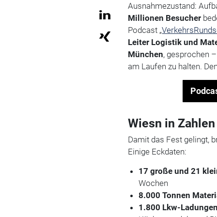
Ausnahmezustand: Aufb
Millionen Besucher
bede
Podcast „
VerkehrsRund
Leiter Logistik und Mat
München
, gesprochen –
am Laufen zu halten. Den
Podcas
Wiesn in Zahlen 
Damit das Fest gelingt, b
Einige Eckdaten:
17 große und 21 klei
Wochen
8.000 Tonnen Materi
1.800 Lkw-Ladunge