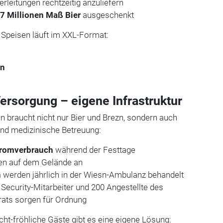
leitungen rechtzeitig anzuliefern
a
7 Millionen Maß Bier
ausgeschenkt
 Speisen läuft im XXL-Format:
xn
ersorgung – eigene Infrastruktur
n braucht nicht nur Bier und Brezn, sondern auch
nd medizinische Betreuung:
tromverbrauch
während der Festtage
len auf dem Gelände an
n
werden jährlich in der Wiesn-Ambulanz behandelt
0 Security-Mitarbeiter und 200 Angestellte des
rats sorgen für Ordnung
cht-fröhliche Gäste gibt es eine eigene Lösung: