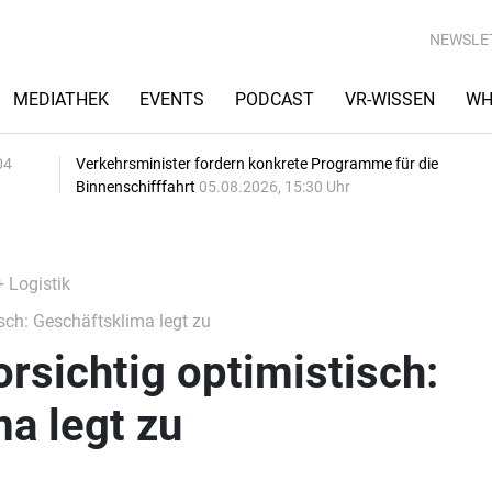
NEWSLE
MEDIATHEK
EVENTS
PODCAST
VR-WISSEN
WH
04
Verkehrsminister fordern konkrete Programme für die
Binnenschifffahrt
05.08.2026, 15:30 Uhr
+ Logistik
isch: Geschäftsklima legt zu
orsichtig optimistisch:
a legt zu