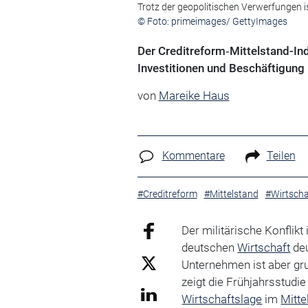
Trotz der geopolitischen Verwerfungen i
© Foto: primeimages/ GettyImages
Der Creditreform‑Mittelstand-Ind
Investitionen und Beschäftigung 
von
Mareike Haus
Kommentare
Teilen
#Creditreform
#Mittelstand
#Wirtscha
Der militärische Konflik
deutschen
Wirtschaft
deu
Unternehmen ist aber gru
zeigt die Frühjahrsstudi
Wirtschaftslage
im
Mitte