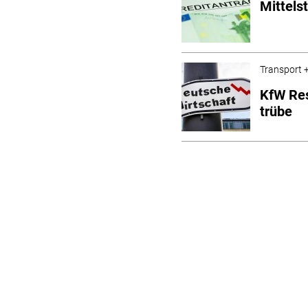
Mittels
Transport +
KfW Res
trübe