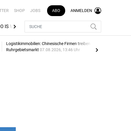
TTER
SHOP
JOBS
ABO
ANMELDEN
O IS WHO LOGISTIK
VR INDEX
BEST AZUBI
Logistikimmobilien: Chinesische Firmen treiben
Thie
Ruhrgebietsmarkt
07.08.2026, 13:46 Uhr
07.0