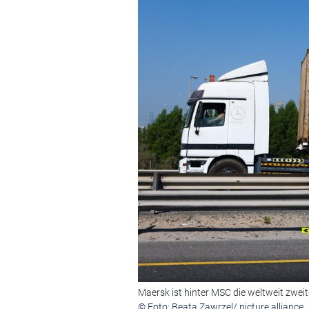
Maersk ist hinter MSC die weltweit zwei
© Foto: Beata Zawrzel/ picture alliance