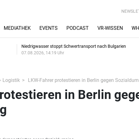
NEWSLE
MEDIATHEK
EVENTS
PODCAST
VR-WISSEN
WH
Niedrigwasser stoppt Schwertransport nach Bulgarien
07.08.2026, 14:19 Uhr
+ Logistik
LKW-Fahrer protestieren in Berlin gegen Sozialdum
otestieren in Berlin geg
ng