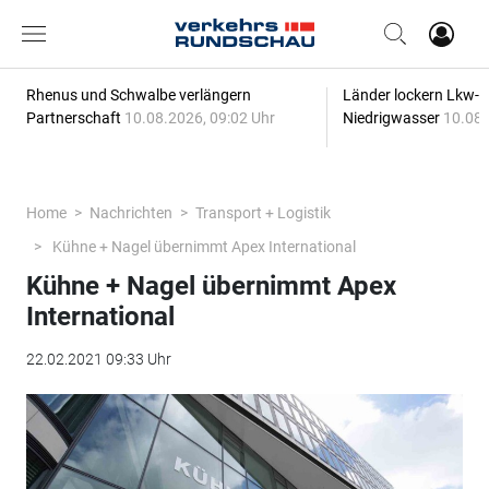
Rhenus und Schwalbe verlängern
Länder lockern Lkw-
Partnerschaft
10.08.2026, 09:02 Uhr
Niedrigwasser
10.08.
Home
Nachrichten
Transport + Logistik
Kühne + Nagel übernimmt Apex International
Kühne + Nagel übernimmt Apex
International
22.02.2021 09:33 Uhr