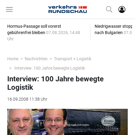
Hormus-Passage soll vorerst
Niedrigwasser stoppt
gebührenfrei bleiben
07.08.2026, 14:48
nach Bulgarien
07.08
Uhr
Home
Nachrichten
Transport + Logistik
Interview: 100 Jahre bewegte Logistik
Interview: 100 Jahre bewegte
Logistik
16.09.2008 11:38 Uhr