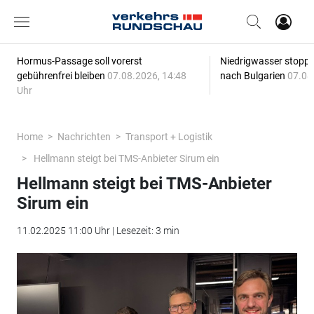
Hormus-Passage soll vorerst
Niedrigwasser stoppt
gebührenfrei bleiben
07.08.2026, 14:48
nach Bulgarien
07.08
Uhr
Home
Nachrichten
Transport + Logistik
Hellmann steigt bei TMS-Anbieter Sirum ein
Hellmann steigt bei TMS-Anbieter
Sirum ein
11.02.2025 11:00 Uhr | Lesezeit: 3 min