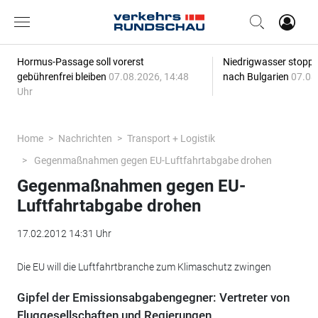
Hormus-Passage soll vorerst
Niedrigwasser stoppt
gebührenfrei bleiben
07.08.2026, 14:48
nach Bulgarien
07.08
Uhr
Home
Nachrichten
Transport + Logistik
Gegenmaßnahmen gegen EU-Luftfahrtabgabe drohen
Gegenmaßnahmen gegen EU-
Luftfahrtabgabe drohen
17.02.2012 14:31 Uhr
Die EU will die Luftfahrtbranche zum Klimaschutz zwingen
Gipfel der Emissionsabgabengegner: Vertreter von
Fluggesellschaften und Regierungen