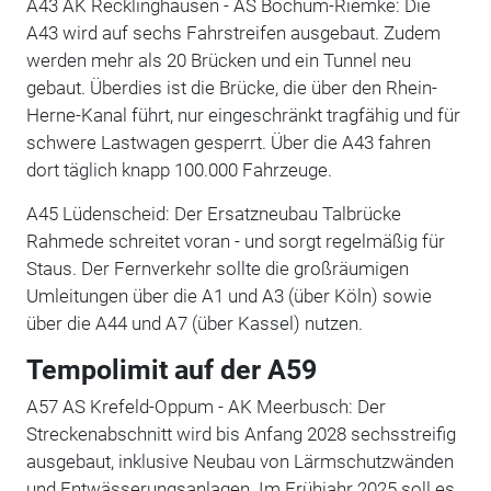
A43 AK Recklinghausen - AS Bochum-Riemke: Die
A43 wird auf sechs Fahrstreifen ausgebaut. Zudem
werden mehr als 20 Brücken und ein Tunnel neu
gebaut. Überdies ist die Brücke, die über den Rhein-
Herne-Kanal führt, nur eingeschränkt tragfähig und für
schwere Lastwagen gesperrt. Über die A43 fahren
dort täglich knapp 100.000 Fahrzeuge.
A45 Lüdenscheid: Der Ersatzneubau Talbrücke
Rahmede schreitet voran - und sorgt regelmäßig für
Staus. Der Fernverkehr sollte die großräumigen
Umleitungen über die A1 und A3 (über Köln) sowie
über die A44 und A7 (über Kassel) nutzen.
Tempolimit auf der A59
A57 AS Krefeld-Oppum - AK Meerbusch: Der
Streckenabschnitt wird bis Anfang 2028 sechsstreifig
ausgebaut, inklusive Neubau von Lärmschutzwänden
und Entwässerungsanlagen. Im Frühjahr 2025 soll es