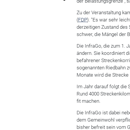
der Belastungsgrenze", s
Zu der Veranstaltung k
(
FDP
). "Es war sehr leich
derzeitigen Zustand des S
schwer, die Mängel der Ba
Die InfraGo, die zum 1. 
ändern. Sie koordiniert 
befahrener Streckenkorr
sogenannten Riedbahn zw
Monate wird die Strecke 
Im Jahr darauf folgt die
Rund 4000 Streckenkilome
fit machen.
Die InfraGo ist dabei ne
dem Gemeinwohl verpflicht
bisher befreit sein vom