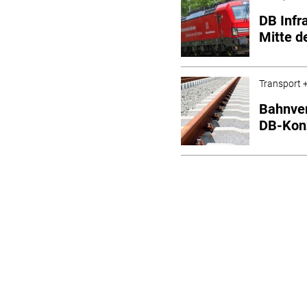
DB Infr
Mitte d
Transport +
Bahnver
DB-Kon