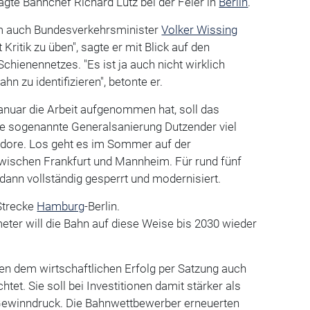
agte Bahnchef Richard Lutz bei der Feier in
Berlin
.
am auch Bundesverkehrsminister
Volker Wissing
t Kritik zu üben", sagte er mit Blick auf den
chienennetzes. "Es ist ja auch nicht wirklich
hn zu identifizieren", betonte er.
Januar die Arbeit aufgenommen hat, soll das
die sogenannte Generalsanierung Dutzender viel
idore. Los geht es im Sommer auf der
ischen Frankfurt und Mannheim. Für rund fünf
dann vollständig gesperrt und modernisiert.
 Strecke
Hamburg
-Berlin.
ter will die Bahn auf diese Weise bis 2030 wieder
ben dem wirtschaftlichen Erfolg per Satzung auch
et. Sie soll bei Investitionen damit stärker als
 Gewinndruck. Die Bahnwettbewerber erneuerten