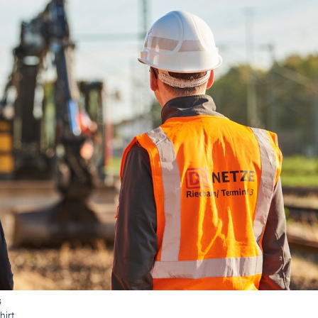
s
hirt