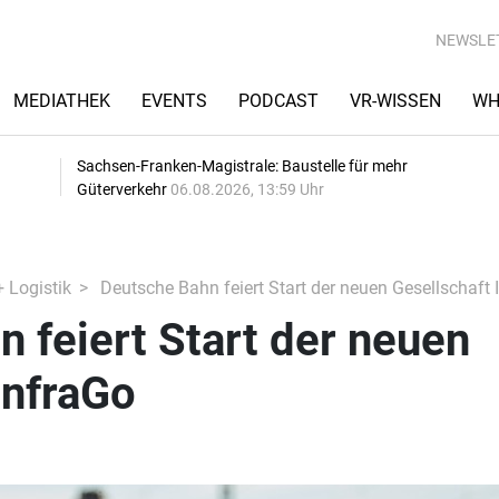
NEWSLE
MEDIATHEK
EVENTS
PODCAST
VR-WISSEN
WH
Sachsen-Franken-Magistrale: Baustelle für mehr
Güterverkehr
06.08.2026, 13:59 Uhr
+ Logistik
Deutsche Bahn feiert Start der neuen Gesellschaft 
 feiert Start der neuen
InfraGo