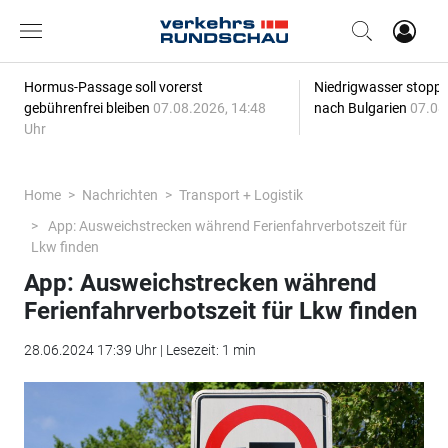
Hormus-Passage soll vorerst
Niedrigwasser stoppt
gebührenfrei bleiben
07.08.2026, 14:48
nach Bulgarien
07.08
Uhr
Home
Nachrichten
Transport + Logistik
App: Ausweichstrecken während Ferienfahrverbotszeit für
Lkw finden
App: Ausweichstrecken während
Ferienfahrverbotszeit für Lkw finden
28.06.2024 17:39 Uhr | Lesezeit: 1 min