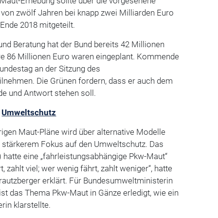
 Maut-Erhebung sollte über die vorgesehene
 von zwölf Jahren bei knapp zwei Milliarden Euro
 Ende 2018 mitgeteilt.
und Beratung hat der Bund bereits 42 Millionen
re 86 Millionen Euro waren eingeplant. Kommende
undestag an der Sitzung des
lnehmen. Die Grünen fordern, dass er auch dem
 und Antwort stehen soll.
n
Umweltschutz
igen Maut-Pläne wird über alternative Modelle
mit stärkerem Fokus auf den Umweltschutz. Das
 hatte eine „fahrleistungsabhängige Pkw-Maut“
, zahlt viel; wer wenig fährt, zahlt weniger“, hatte
rautzberger erklärt. Für Bundesumweltministerin
ist das Thema Pkw-Maut in Gänze erledigt, wie ein
in klarstellte.