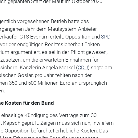
ich geplanten Start der Maut im Oktober 2020
gentlich vorgesehenen Betrieb hatte das
ergangenen Jahr dem Mautsystem-Anbieter
rkäufer CTS Eventim erteilt. Opposition und
SPD
h vor der endgültigen Rechtssicherheit Fakten
ium argumentiert, es sei in der Pflicht gewesen,
zusetzen, um die erwarteten Einnahmen für
 sichern. Kanzlerin Angela Merkel (
CDU
) sagte am
ischen Goslar, pro Jahr fehlten nach der
hen 350 und 500 Millionen Euro an ursprünglich
n.
he Kosten für den Bund
e einseitige Kündigung des Vertrags zum 30.
 Kapsch geprüft. Zeigen muss sich nun, inwiefern
e Opposition befürchtet erhebliche Kosten. Das