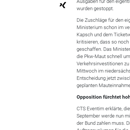
Ausgaben für den eigentl
wurden gestoppt.
Die Zuschläge für den ei
Ministerium schon im v
Kapsch und dem Ticketve
kritisieren, dass so noc
geschaffen. Das Minister
die Pkw-Maut schnell um
Verkehrsinvestitionen zu
Mittwoch im niedersächs
Entscheidung jetzt zwisc
geplanten Mauteinnahme
Opposition fürchtet ho
CTS Eventim erklärte, di
September werde nun mit
der Bund zahlen muss. Di