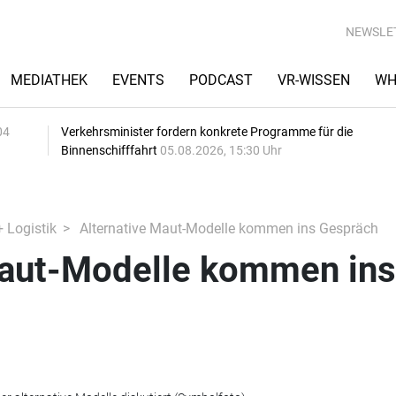
NEWSLE
MEDIATHEK
EVENTS
PODCAST
VR-WISSEN
WH
04
Verkehrsminister fordern konkrete Programme für die
Binnenschifffahrt
05.08.2026, 15:30 Uhr
+ Logistik
Alternative Maut-Modelle kommen ins Gespräch
Maut-Modelle kommen ins