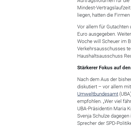
Auftragsvolumen für die
Mindest-Vertragslaufzeit
liegen, hatten die Firmen
Vor allem für Gutachten 
Euro ausgegeben. Weite
Woche will Scheuer im B
Verkehrsausschusses tei
Haushaltsausschuss Rede
Stärkerer Fokus auf de
Nach dem Aus der bisher
diskutiert – vor allem 
Umweltbundesamt
(UBA)
empfohlen. „Wer viel fährt
UBA-Präsidentin Maria K
Svenja Schulze dagegen 
Sprecher der SPD-Politiker