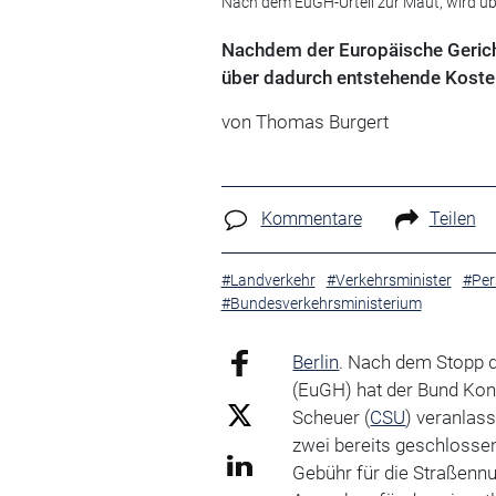
Nach dem EuGH-Urteil zur Maut, wird übe
Nachdem der Europäische Gerich
über dadurch entstehende Kosten
von Thomas Burgert
Kommentare
Teilen
#Landverkehr
#Verkehrsminister
#Per
#Bundesverkehrsministerium
Berlin
. Nach dem Stopp 
(EuGH) hat der Bund Ko
Scheuer (
CSU
) veranlas
zwei bereits geschlossen
Gebühr für die Straßennu