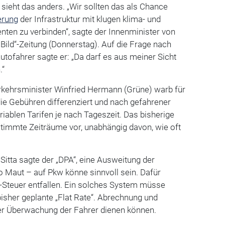
ieht das anders. „Wir sollten das als Chance
erung
der Infrastruktur mit klugen klima- und
ten zu verbinden“, sagte der Innenminister von
„Bild“-Zeitung (Donnerstag). Auf die Frage nach
utofahrer sagte er: „Da darf es aus meiner Sicht
.“
kehrsminister Winfried Hermann (Grüne) warb für
ie Gebühren differenziert und nach gefahrener
riablen Tarifen je nach Tageszeit. Das bisherige
stimmte Zeiträume vor, unabhängig davon, wie oft
Sitta sagte der „DPA“, eine Ausweitung der
o Maut – auf Pkw könne sinnvoll sein. Dafür
-Steuer entfallen. Ein solches System müsse
e bisher geplante „Flat Rate“. Abrechnung und
der Überwachung der Fahrer dienen können.