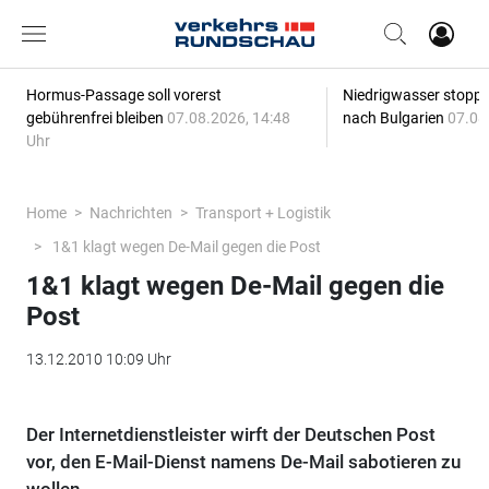
Hormus-Passage soll vorerst
Niedrigwasser stoppt
gebührenfrei bleiben
07.08.2026, 14:48
nach Bulgarien
07.08
Uhr
Home
Nachrichten
Transport + Logistik
1&1 klagt wegen De-Mail gegen die Post
1&1 klagt wegen De-Mail gegen die
Post
13.12.2010 10:09 Uhr
Der Internetdienstleister wirft der Deutschen Post
vor, den E-Mail-Dienst namens De-Mail sabotieren zu