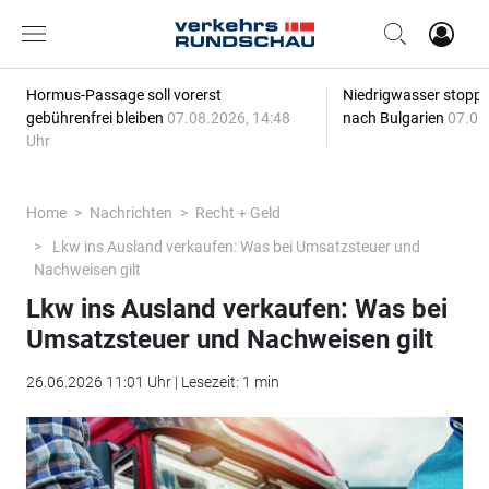
Hormus-Passage soll vorerst
Niedrigwasser stoppt
gebührenfrei bleiben
07.08.2026, 14:48
nach Bulgarien
07.08
Uhr
Home
Nachrichten
Recht + Geld
Lkw ins Ausland verkaufen: Was bei Umsatzsteuer und
Nachweisen gilt
Lkw ins Ausland verkaufen: Was bei
Umsatzsteuer und Nachweisen gilt
26.06.2026 11:01 Uhr | Lesezeit: 1 min