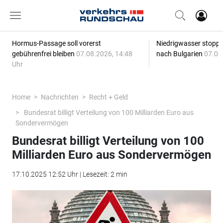
Hormus-Passage soll vorerst
Niedrigwasser stoppt
gebührenfrei bleiben
07.08.2026, 14:48
nach Bulgarien
07.08
Uhr
Home
Nachrichten
Recht + Geld
Bundesrat billigt Verteilung von 100 Milliarden Euro aus
Sondervermögen
Bundesrat billigt Verteilung von 100
Milliarden Euro aus Sondervermögen
17.10.2025 12:52 Uhr | Lesezeit: 2 min