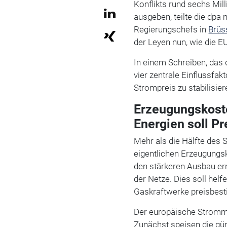
Konflikts rund sechs Mill
ausgeben, teilte die dpa 
Regierungschefs in
Brüs
der Leyen nun, wie die EU
In einem Schreiben, das 
vier zentrale Einflussfa
Strompreis zu stabilisier
Erzeugungskost
Energien soll P
Mehr als die Hälfte des 
eigentlichen Erzeugungsk
den stärkeren Ausbau er
der Netze. Dies soll helf
Gaskraftwerke preisbes
Der europäische Strommar
Zunächst speisen die gü