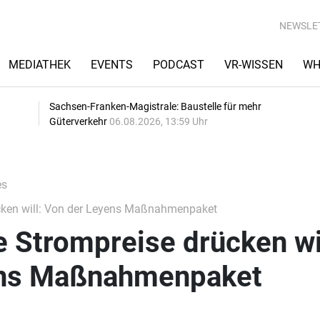
NEWSLE
MEDIATHEK
EVENTS
PODCAST
VR-WISSEN
WH
Sachsen-Franken-Magistrale: Baustelle für mehr
Güterverkehr
06.08.2026, 13:59 Uhr
es
ücken will: Von der Leyens Maßnahmenpaket
e Strompreise drücken wil
ens Maßnahmenpaket