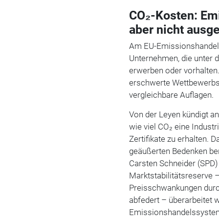
CO₂-Kosten: Emis
aber nicht ausg
Am EU-Emissionshandels
Unternehmen, die unter 
erwerben oder vorhalten
erschwerte Wettbewerb
vergleichbare Auflagen.
Von der Leyen kündigt a
wie viel CO₂ eine Indust
Zertifikate zu erhalten. 
geäußerten Bedenken be
Carsten Schneider (SPD) 
Marktstabilitätsreserve
Preisschwankungen durch
abfedert – überarbeitet
Emissionshandelssystem